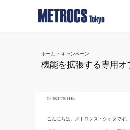
コ
ン
テ
ン
ツ
へ
ス
ホーム
>
キャンペーン
キ
機能を拡張する専用オ
ッ
プ
公
2021年9月14日
開
日
こんにちは、メトロクス・シオダです