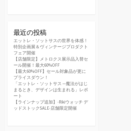
最近の投稿
エットレ・ソットサスの世界を体感！
特別企画展＆ヴィンテージプロダクト
フェア開催
【店舗限定】メトロクス展示品入替セ
ール開催！最大60%OFF
【最大60%OFF】セール対象品が更に
プライスダウン！
「エットレ・ソットサス ─魔法がはじ
まるとき、デザインは生まれる」レポ
ート
【ラインナップ追加】-Rikiウォッチ デ
ッドストックSALE-店舗限定開催