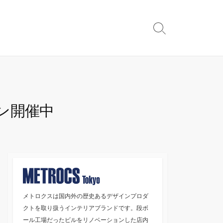
検
索
切
り
替
え
ン開催中
メトロクスは国内外の歴史あるデザインプロダ
クトを取り扱うインテリアブランドです。段ボ
ール工場だったビルをリノベーションした店内