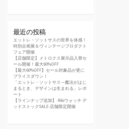
最近の投稿
エットレ・ソットサスの世界を体感！
特別企画展＆ヴィンテージプロダクト
フェア開催
【店舗限定】メトロクス展示品入替セ
ール開催！最大60%OFF
【最大60%OFF】セール対象品が更に
プライスダウン！
「エットレ・ソットサス ─魔法がはじ
まるとき、デザインは生まれる」レポ
ート
【ラインナップ追加】-Rikiウォッチ デ
ッドストックSALE-店舗限定開催