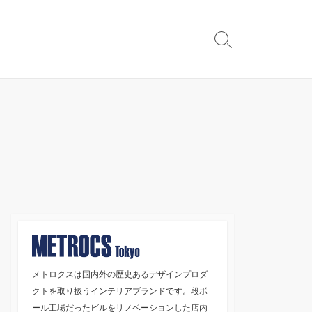
検
索
切
り
替
え
メトロクスは国内外の歴史あるデザインプロダ
クトを取り扱うインテリアブランドです。段ボ
ール工場だったビルをリノベーションした店内