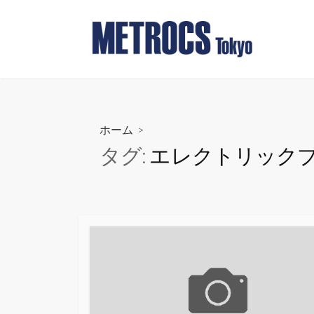
コ
ン
テ
ン
ツ
へ
ス
ホーム
>
キ
タグ:
エレクトリック
ッ
プ