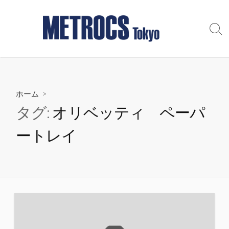
コ
ン
テ
検
索
ン
切
ツ
り
へ
替
え
ス
ホーム
>
キ
ッ
タグ:
オリベッティ ペーパ
プ
ートレイ