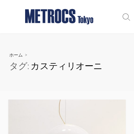
コ
ン
テ
検
索
ン
切
ツ
り
へ
替
え
ス
ホーム
>
キ
ッ
タグ:
カスティリオーニ
プ