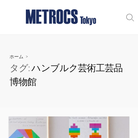
コ
ン
テ
検
索
ン
切
ツ
り
へ
替
え
ス
ホーム
>
キ
ッ
タグ:
ハンブルク芸術工芸品
プ
博物館