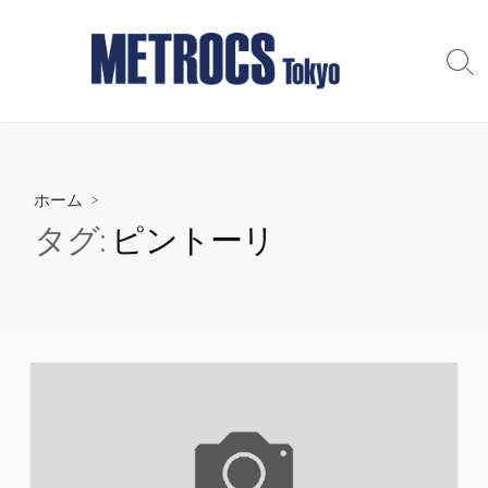
コ
ン
テ
検
索
ン
切
ツ
り
へ
替
え
ス
ホーム
>
キ
ッ
タグ:
ピントーリ
プ