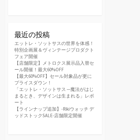
最近の投稿
エットレ・ソットサスの世界を体感！
特別企画展＆ヴィンテージプロダクト
フェア開催
【店舗限定】メトロクス展示品入替セ
ール開催！最大60%OFF
【最大60%OFF】セール対象品が更に
プライスダウン！
「エットレ・ソットサス ─魔法がはじ
まるとき、デザインは生まれる」レポ
ート
【ラインナップ追加】-Rikiウォッチ デ
ッドストックSALE-店舗限定開催