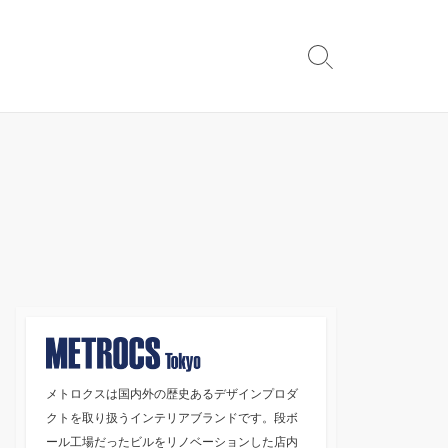
検
索
切
り
替
え
メトロクスは国内外の歴史あるデザインプロダ
クトを取り扱うインテリアブランドです。段ボ
ール工場だったビルをリノベーションした店内