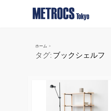
コ
ン
テ
ン
ツ
へ
ス
ホーム
>
キ
タグ:
ブックシェルフ
ッ
プ