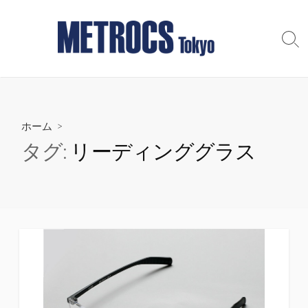
コ
ン
テ
検
索
ン
切
ツ
り
へ
替
え
ス
ホーム
>
キ
ッ
タグ:
リーディンググラス
プ