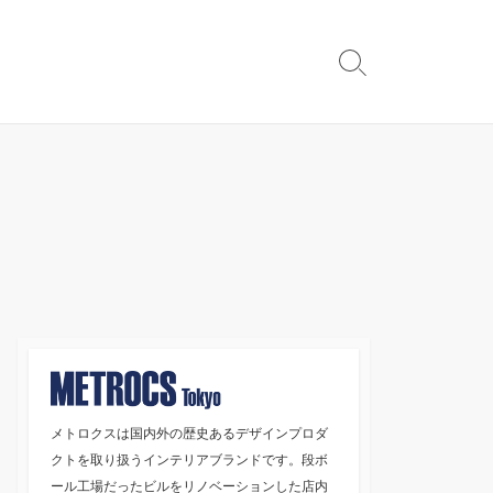
検
索
切
り
替
え
メトロクスは国内外の歴史あるデザインプロダ
クトを取り扱うインテリアブランドです。段ボ
ール工場だったビルをリノベーションした店内