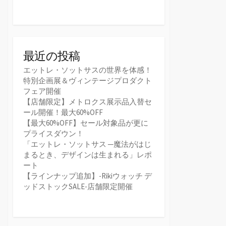
最近の投稿
エットレ・ソットサスの世界を体感！
特別企画展＆ヴィンテージプロダクト
フェア開催
【店舗限定】メトロクス展示品入替セ
ール開催！最大60%OFF
【最大60%OFF】セール対象品が更に
プライスダウン！
「エットレ・ソットサス ─魔法がはじ
まるとき、デザインは生まれる」レポ
ート
【ラインナップ追加】-Rikiウォッチ デ
ッドストックSALE-店舗限定開催