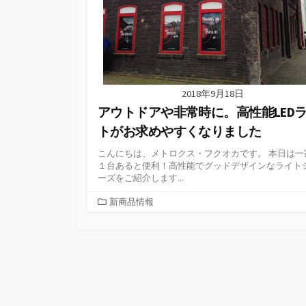
2018年9月18日
アウトドアや非常時に。高性能LED
トがお求めやすくなりました
こんにちは、メトロクス・フクオカです。 本日は一
１台あると便利！高性能でグッドデザインなライト
ーズをご紹介します...
カ
新商品情報
テ
ゴ
リ
ー