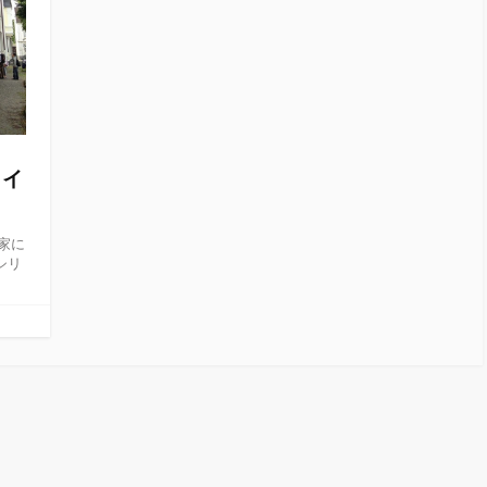
ライ
家に
シリ