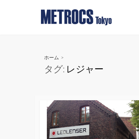
コ
ン
テ
ン
ツ
へ
ス
ホーム
>
キ
タグ:
レジャー
ッ
プ