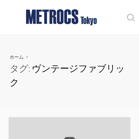
コ
ン
テ
検
索
ン
切
ツ
り
へ
替
え
ス
ホーム
>
キ
ッ
タグ:
ヴンテージファブリッ
プ
ク