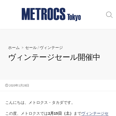
コ
ン
テ
検
索
ン
切
ツ
り
へ
替
え
ス
ホーム
>
セール
/
ヴィンテージ
キ
ッ
ヴィンテージセール開催中
プ
公
2020年1月28日
開
日
こんにちは、メトロクス・タカダです。
この度、メトロクスでは
2月15日（土）
まで
ヴィンテージセ