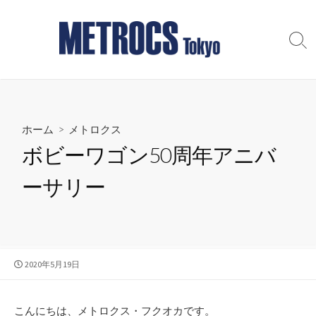
コ
ン
テ
検
索
ン
切
ツ
り
へ
替
え
ス
ホーム
>
メトロクス
キ
ッ
ボビーワゴン50周年アニバ
プ
ーサリー
公
2020年5月19日
開
日
こんにちは、メトロクス・フクオカです。