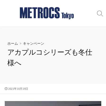
コ
ン
テ
検
索
ン
切
ツ
り
へ
替
え
ス
ホーム
>
キャンペーン
キ
ッ
アカプルコシリーズも冬仕
プ
様へ
公
2021年10月19日
開
日