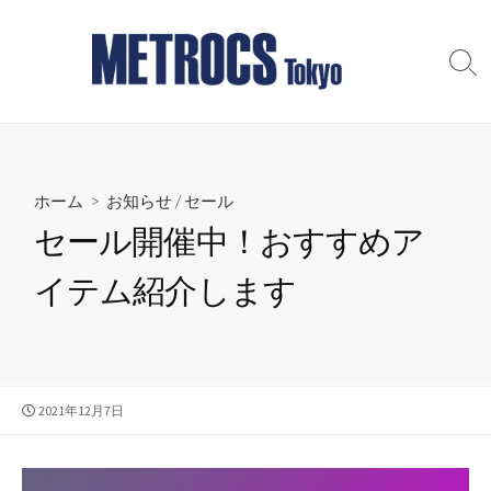
コ
ン
テ
検
索
ン
切
ツ
り
へ
替
え
ス
ホーム
>
お知らせ
/
セール
キ
ッ
セール開催中！おすすめア
プ
イテム紹介します
公
2021年12月7日
開
日