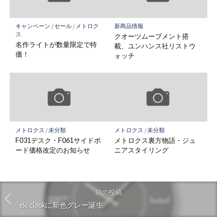
キャンペーン
/
セール
/
メトロク
新商品情報
ス
クオーツムーブメント搭
名作ライトが数量限定で特
載、ユンハンス社リストウ
価！
ォッチ
メトロクス
/
未分類
メトロクス
/
未分類
F031デスク・F061サイドボ
メトロクス裏方物語・ジュ
ード価格改定のお知らせ
ニアスタイリング
前の投稿
eki clockに新色グレー誕生