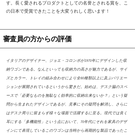
す。長く愛されるプロダクトとしての名誉とされる賞を、こ
の日本で受賞できたことを大変うれしく思います！
審査員の方からの評価
イタリアのデザイナー、ジョエ・コロンボが1970年にデザインした収
納ワゴンである。なんといっても収納力の高さが魅力であるが、サイ
ズとカラー、トレイの組み合わせにより全80種類以上に及ぶバリエー
ションが展開されているというから驚きだ。始めは、デスク脇のスペ
ースで「必要なものを無駄なく効率的に収納出来ないか？」という疑
問から生まれたデザインであるが、見事にその疑問を解消し、さらに
はデスク周りに留まらず様々な場面で活躍するに至る。現代では良く
耳にする「多機能性」という点において、70年代にそれを家具のデザ
インにて表現しているこのワゴンは当時から画期的な製品であったこ