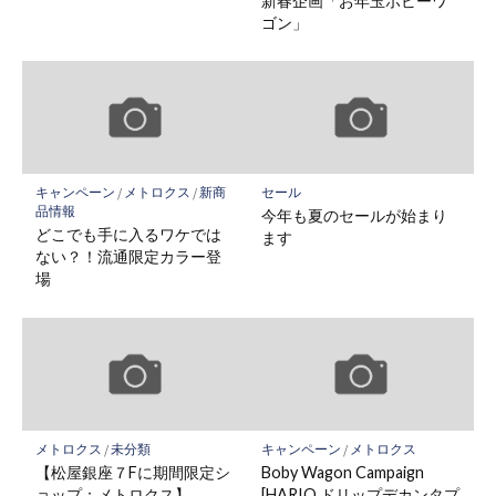
新春企画「お年玉ボビーワ
ゴン」
キャンペーン
/
メトロクス
/
新商
セール
品情報
今年も夏のセールが始まり
どこでも手に入るワケでは
ます
ない？！流通限定カラー登
場
メトロクス
/
未分類
キャンペーン
/
メトロクス
【松屋銀座７Fに期間限定シ
Boby Wagon Campaign
ョップ：メトロクス】
[HARIO ドリップデカンタプ