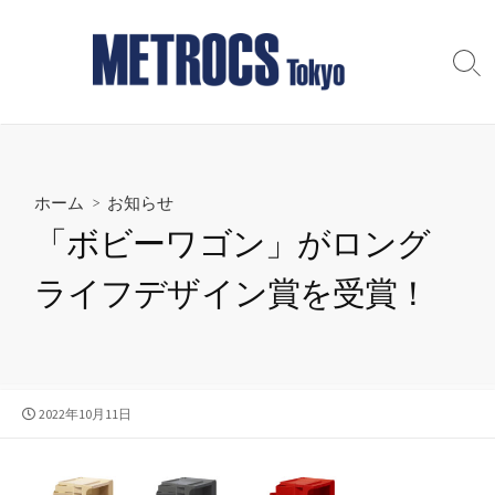
コ
ン
テ
検
索
ン
切
ツ
り
へ
替
え
ス
ホーム
>
お知らせ
キ
ッ
「ボビーワゴン」がロング
プ
ライフデザイン賞を受賞！
公
2022年10月11日
開
日