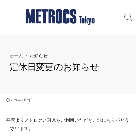
コ
ン
テ
検
索
ン
切
ツ
り
へ
替
え
ス
ホーム
>
お知らせ
キ
ッ
定休日変更のお知らせ
プ
公
2026年3月2日
開
日
平素よりメトロクス東京をご利用いただき、誠にありがとう
ございます。