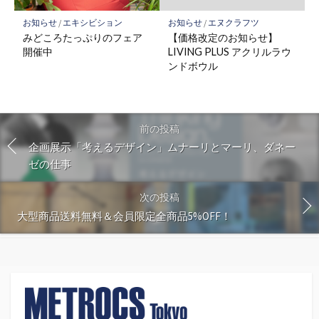
お知らせ
/
エキシビション
お知らせ
/
エヌクラフツ
みどころたっぷりのフェア
【価格改定のお知らせ】
開催中
LIVING PLUS アクリルラウ
ンドボウル
前の投稿
企画展示「考えるデザイン」ムナーリとマーリ、ダネー
ゼの仕事
次の投稿
大型商品送料無料＆会員限定全商品5%OFF！