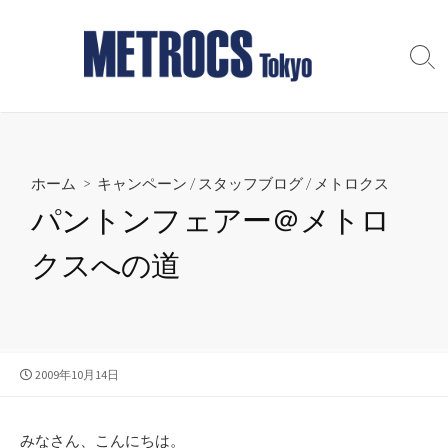
コ
ン
テ
検
索
ン
切
ツ
り
へ
替
え
ス
ホーム
>
キャンペーン
/
スタッフブログ
/
メトロクス
キ
ッ
パントンフェアー＠メトロ
プ
クスへの道
公
2009年10月14日
開
日
みなさん、こんにちは。