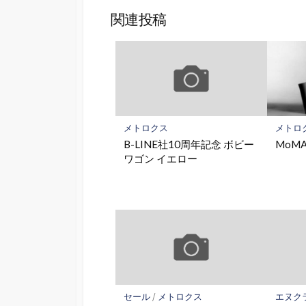
関連投稿
メトロクス
メトロ
B-LINE社10周年記念 ボビー
MoM
ワゴン イエロー
セール
/
メトロクス
エヌク