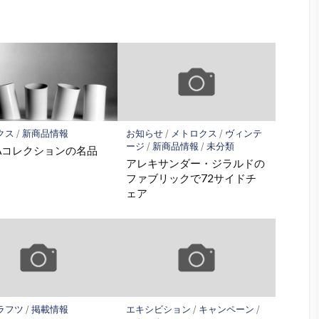
クス
/
新商品情報
お知らせ
/
メトロクス
/
ヴィンテ
ージ
/
新商品情報
/
未分類
Aコレクションの名品
アレキサンダー・ジラルドの
ファブリックで72サイドチ
ェア
ラフツ
/
掲載情報
エキシビション
/
キャンペーン
/