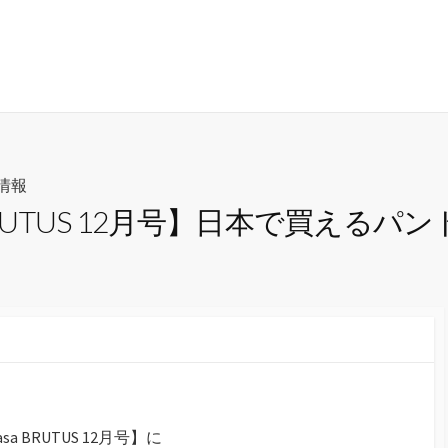
情報
BRUTUS 12月号】日本で買えるパ
BRUTUS 12月号】に