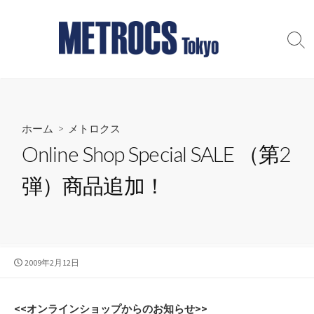
コ
ン
テ
検
索
ン
切
ツ
り
へ
替
え
ス
ホーム
>
メトロクス
キ
ッ
Online Shop Special SALE （第2
プ
弾）商品追加！
公
2009年2月12日
開
日
<<オンラインショップからのお知らせ>>