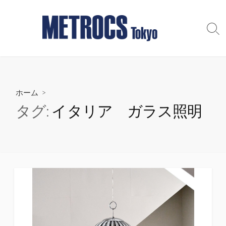
コ
ン
テ
検
索
ン
切
ツ
り
へ
替
え
ス
ホーム
>
キ
ッ
タグ:
イタリア ガラス照明
プ