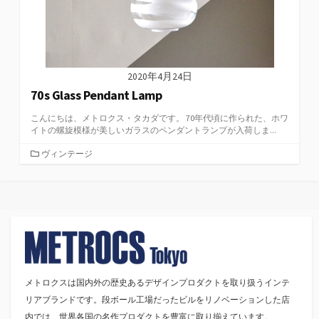
2020年4月24日
70s Glass Pendant Lamp
こんにちは、メトロクス・タカダです。 70年代頃に作られた、ホワ
イトの螺旋模様が美しいガラスのペンダントランプが入荷しま...
カ
ヴィンテージ
テ
ゴ
リ
ー
メトロクスは国内外の歴史あるデザインプロダクトを取り扱うインテ
リアブランドです。段ボール工場だったビルをリノベーションした店
内では、世界各国の名作プロダクトを豊富に取り揃えています。