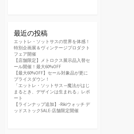
最近の投稿
エットレ・ソットサスの世界を体感！
特別企画展＆ヴィンテージプロダクト
フェア開催
【店舗限定】メトロクス展示品入替セ
ール開催！最大60%OFF
【最大60%OFF】セール対象品が更に
プライスダウン！
「エットレ・ソットサス ─魔法がはじ
まるとき、デザインは生まれる」レポ
ート
【ラインナップ追加】-Rikiウォッチ デ
ッドストックSALE-店舗限定開催