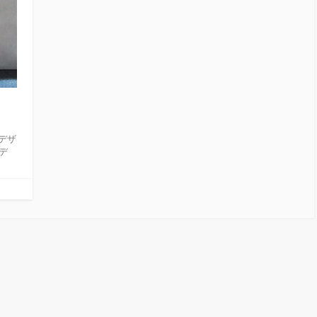
デザ
がデ