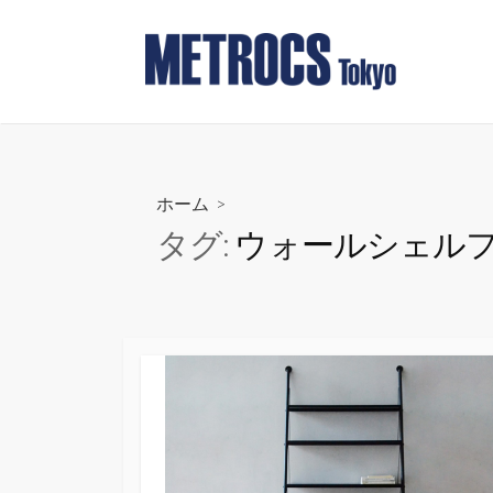
コ
ン
テ
ン
ツ
へ
ス
ホーム
>
キ
タグ:
ウォールシェル
ッ
プ