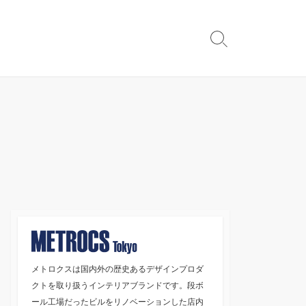
検
索
切
り
替
え
メトロクスは国内外の歴史あるデザインプロダ
クトを取り扱うインテリアブランドです。段ボ
ール工場だったビルをリノベーションした店内