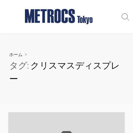
コ
ン
テ
検
索
ン
切
ツ
り
へ
替
え
ス
ホーム
>
キ
ッ
タグ:
クリスマスディスプレ
プ
ー