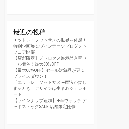
最近の投稿
エットレ・ソットサスの世界を体感！
特別企画展＆ヴィンテージプロダクト
フェア開催
【店舗限定】メトロクス展示品入替セ
ール開催！最大60%OFF
【最大60%OFF】セール対象品が更に
プライスダウン！
「エットレ・ソットサス ─魔法がはじ
まるとき、デザインは生まれる」レポ
ート
【ラインナップ追加】-Rikiウォッチ デ
ッドストックSALE-店舗限定開催