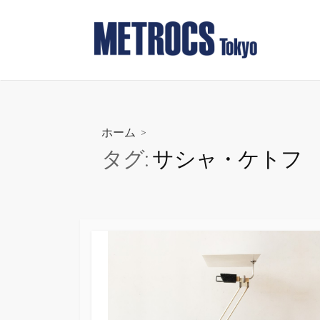
コ
ン
テ
ン
ツ
へ
ス
ホーム
>
キ
タグ:
サシャ・ケトフ
ッ
プ