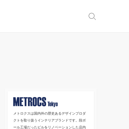
検
索
切
り
替
え
メトロクスは国内外の歴史あるデザインプロダ
クトを取り扱うインテリアブランドです。段ボ
ール工場だったビルをリノベーションした店内