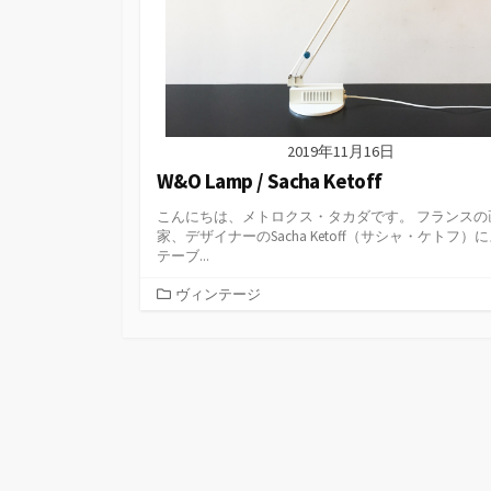
2019年11月16日
W&O Lamp / Sacha Ketoff
こんにちは、メトロクス・タカダです。 フランスの
家、デザイナーのSacha Ketoff（サシャ・ケトフ）
テーブ...
カ
ヴィンテージ
テ
ゴ
リ
ー