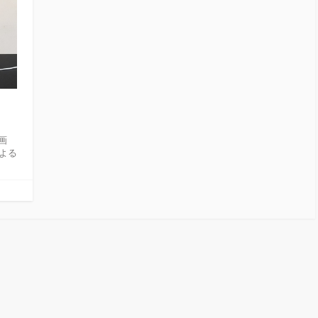
画
による