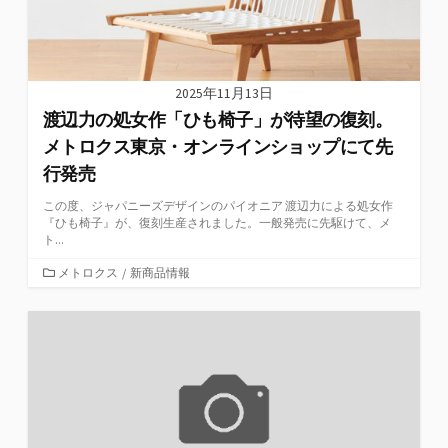
2025年11月13日
渡辺力の処女作「ひも椅子」が待望の復刻。
メトロクス東京・オンラインショップにて先
行発売
この度、ジャパニーズデザインのパイオニア 渡辺力による処女作
『ひも椅子』が、復刻生産されました。一般発売に先駆けて、メ
ト...
カ
メトロクス
/
新商品情報
テ
ゴ
リ
ー