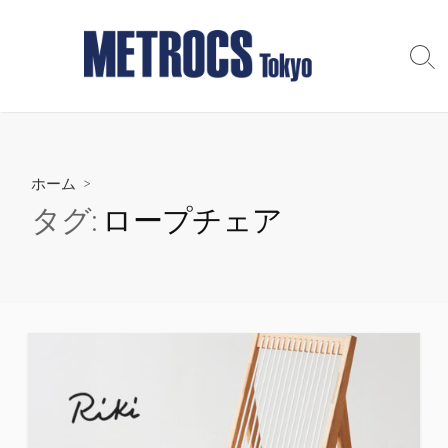
コ
ン
テ
検
索
ン
切
ツ
り
へ
替
え
ス
ホーム
>
キ
ッ
タグ:
ロープチェア
プ