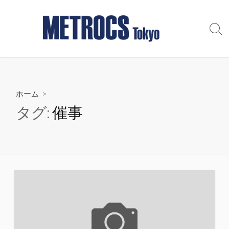
コ
ン
テ
検
索
ン
切
ツ
り
へ
替
え
ス
ホーム
>
キ
ッ
タグ:
催事
プ