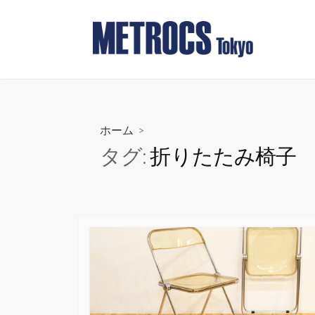
コ
ン
テ
ン
ツ
へ
ス
ホーム
>
キ
タグ:
折りたたみ椅子
ッ
プ