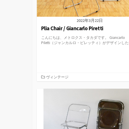
2022年3月22日
Plia Chair / Giancarlo Piretti
こんにちは、メトロクス・タカダです。 Giancarlo
Piletti（ジャンカルロ・ピレッティ）がデザインしたPli
カ
ヴィンテージ
テ
ゴ
リ
ー