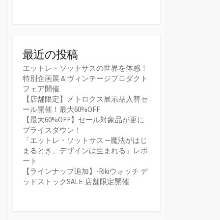
最近の投稿
エットレ・ソットサスの世界を体感！
特別企画展＆ヴィンテージプロダクト
フェア開催
【店舗限定】メトロクス展示品入替セ
ール開催！最大60%OFF
【最大60%OFF】セール対象品が更に
プライスダウン！
「エットレ・ソットサス ─魔法がはじ
まるとき、デザインは生まれる」レポ
ート
【ラインナップ追加】-Rikiウォッチ デ
ッドストックSALE-店舗限定開催