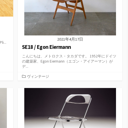
2021年4月17日
...
SE18 / Egon Eiermann
こんにちは、メトロクス・タカダです。 1952年にドイツ
の建築家、Egon Eiermann（エゴン・アイアーマン）が
デ...
カ
ヴィンテージ
テ
ゴ
リ
ー