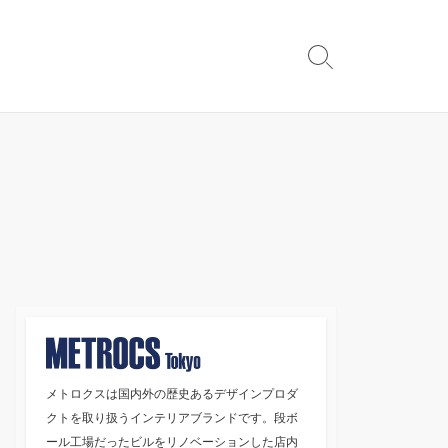
検
索
切
り
替
え
メトロクスは国内外の歴史あるデザインプロダ
クトを取り扱うインテリアブランドです。段ボ
ール工場だったビルをリノベーションした店内