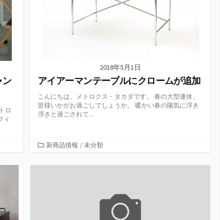
2018年5月1日
ャン
アイアーマンテーブルにクロームが追加
こんにちは、メトロクス・タカダです。 春の大型連休、
皆様いかがお過ごしでしょうか。 暖かい春の陽気に浮き
トロ
浮きと過ごされて...
フィ
カ
新商品情報
/
未分類
テ
ゴ
リ
ー