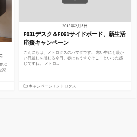
2013年2月5日
F031デスク＆F061サイドボード、新生活
応援キャンペーン
こんにちは、メトロクスのハマダです。 寒い中にも暖か
た
い日差しを感じる今日、春はもうすぐそこ！といった感
じですね。 メトロ...
並ぶ
な家
カ
キャンペーン
/
メトロクス
テ
ゴ
リ
ー