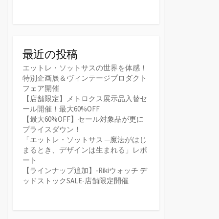
最近の投稿
エットレ・ソットサスの世界を体感！
特別企画展＆ヴィンテージプロダクト
フェア開催
【店舗限定】メトロクス展示品入替セ
ール開催！最大60%OFF
【最大60%OFF】セール対象品が更に
プライスダウン！
「エットレ・ソットサス ─魔法がはじ
まるとき、デザインは生まれる」レポ
ート
【ラインナップ追加】-Rikiウォッチ デ
ッドストックSALE-店舗限定開催