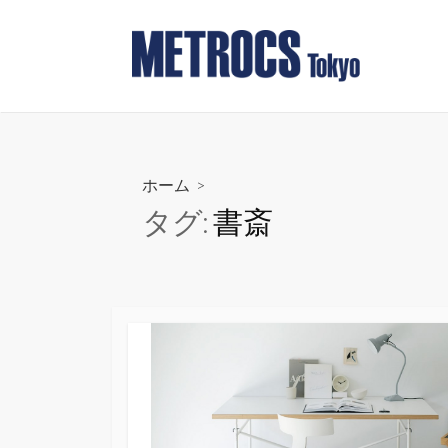
コ
ン
テ
ン
ツ
へ
ス
ホーム
>
キ
タグ:
書斎
ッ
プ