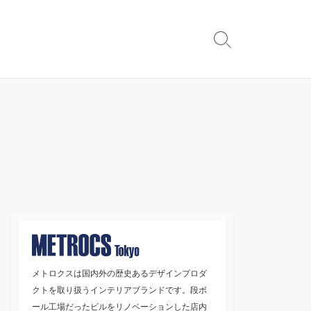
検
索
切
り
替
え
メトロクスは国内外の歴史あるデザインプロダ
クトを取り扱うインテリアブランドです。段ボ
ール工場だったビルをリノベーションした店内