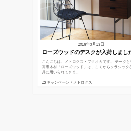
2018年3月13日
ローズウッドのデスクが入荷しまし
こんにちは、メトロクス・フクオカです。 チークと
高級木材「ローズウッド」は、古くからクラシック
具に用いられてきま...
カ
キャンペーン
/
メトロクス
テ
ゴ
リ
ー