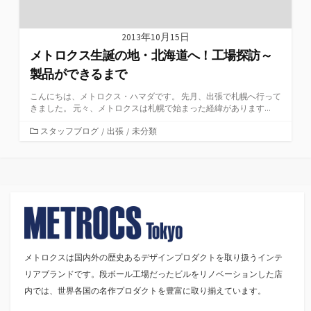
2013年10月15日
メトロクス生誕の地・北海道へ！工場探訪～
製品ができるまで
こんにちは、メトロクス・ハマダです。 先月、出張で札幌へ行って
きました。 元々、メトロクスは札幌で始まった経緯があります...
カ
スタッフブログ
/
出張
/
未分類
テ
ゴ
リ
ー
メトロクスは国内外の歴史あるデザインプロダクトを取り扱うインテ
リアブランドです。段ボール工場だったビルをリノベーションした店
内では、世界各国の名作プロダクトを豊富に取り揃えています。