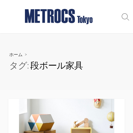
コ
ン
テ
検
索
ン
切
ツ
り
へ
替
え
ス
ホーム
>
キ
ッ
タグ:
段ボール家具
プ