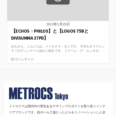
2013年1月25日
【ECHOS・PHILOS】と【LOGOS 75Bと
DIVISUMMA 37PD】
みなさん、こんにちは。メトロクス：タニです。 今日もオリヴェッ
ティのヴィンテージ品のご紹介です。 ミケーレ・デ・ルッキが...
カ
ヴィンテージ
テ
ゴ
リ
ー
メトロクスは国内外の歴史あるデザインプロダクトを取り扱うインテ
リアブランドです。段ボール工場だったビルをリノベーションした店