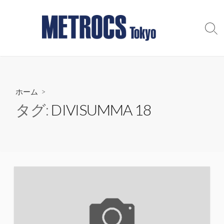
コ
ン
テ
検
索
ン
切
ツ
り
へ
替
え
ス
ホーム
>
キ
ッ
タグ:
DIVISUMMA 18
プ