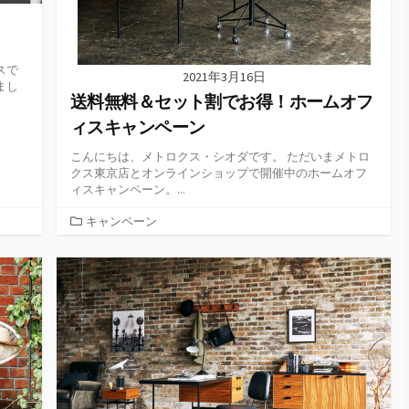
スで
2021年3月16日
まし
送料無料＆セット割でお得！ホームオフ
ィスキャンペーン
こんにちは、メトロクス・シオダです。 ただいまメトロ
クス東京店とオンラインショップで開催中のホームオフ
ィスキャンペーン。...
カ
キャンペーン
テ
ゴ
リ
ー