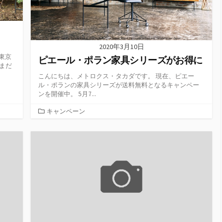
2020年3月10日
東京
ピエール・ポラン家具シリーズがお得に
まだ
こんにちは、メトロクス・タカダです。 現在、ピエー
ル・ポランの家具シリーズが送料無料となるキャンペー
ンを開催中。 5月7...
カ
キャンペーン
テ
ゴ
リ
ー