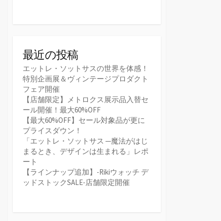
最近の投稿
エットレ・ソットサスの世界を体感！
特別企画展＆ヴィンテージプロダクト
フェア開催
【店舗限定】メトロクス展示品入替セ
ール開催！最大60%OFF
【最大60%OFF】セール対象品が更に
プライスダウン！
「エットレ・ソットサス ─魔法がはじ
まるとき、デザインは生まれる」レポ
ート
【ラインナップ追加】-Rikiウォッチ デ
ッドストックSALE-店舗限定開催