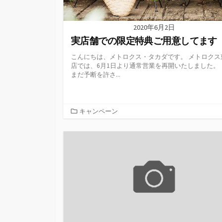
2020年6月2日
実店舗での限定特典ご用意してます
こんにちは、メトロクス・タカダです。 メトロクス
店では、6月1日より通常営業を再開いたしました。 
まだ予断を許さ...
カ
キャンペーン
テ
ゴ
リ
ー