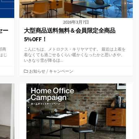
2026年3月7日
セー
大型商品送料無料＆会員限定全商品
5%OFF！
部商
こんにちは、メトロクス・キリヤマです。 最近は上着を
はじ
着なくても過ごせるくらい暖かくなったかと思いきや、
いきなり雪が降るほ...
カ
お知らせ
/
キャンペーン
テ
ゴ
リ
ー