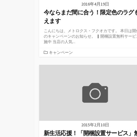
2016年4月19日
今ならまだ間に合う！限定色のラグ
えます
こんにちは、メトロクス・フクオカです。 本日は開
のキャンペーンのお知らせ。 ▎開梱設置無料サービ
施中 当店の人気...
カ
キャンペーン
テ
ゴ
リ
ー
2015年2月10日
新生活応援！「開梱設置サービス」