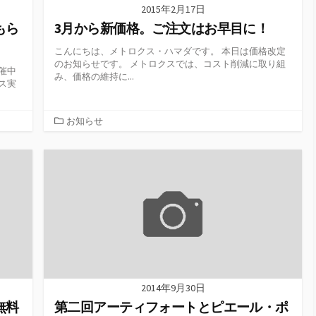
2015年2月17日
もら
3月から新価格。ご注文はお早目に！
こんにちは、メトロクス・ハマダです。 本日は価格改定
のお知らせです。 メトロクスでは、コスト削減に取り組
催中
み、価格の維持に...
ス実
カ
お知らせ
テ
ゴ
リ
ー
2014年9月30日
無料
第二回アーティフォートとピエール・ポ