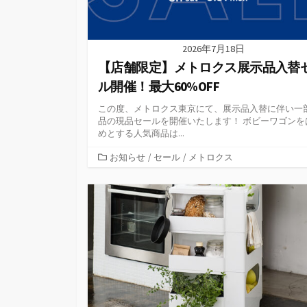
2026年7月18日
【店舗限定】メトロクス展示品入替
ル開催！最大60%OFF
この度、メトロクス東京にて、展示品入替に伴い一
品の現品セールを開催いたします！ ボビーワゴンを
めとする人気商品は...
カ
お知らせ
/
セール
/
メトロクス
テ
ゴ
リ
ー