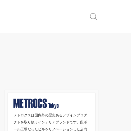
検
索
切
り
替
え
メトロクスは国内外の歴史あるデザインプロダ
クトを取り扱うインテリアブランドです。段ボ
ール工場だったビルをリノベーションした店内