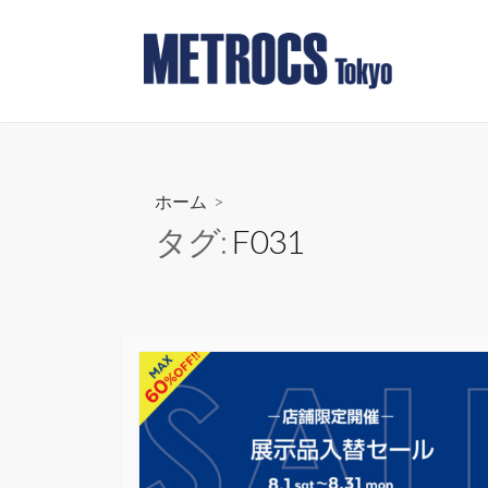
コ
ン
テ
ン
ツ
へ
ス
ホーム
>
キ
タグ:
F031
ッ
プ