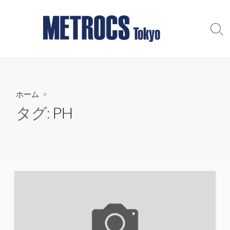
コ
ン
テ
検
索
ン
切
ツ
り
へ
替
え
ス
ホーム
>
キ
ッ
タグ:
PH
プ