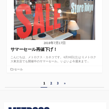
2018年7月17日
サマーセール再値下げ！
こんにちは、メトロクス・カネコです。 6月30日(土)よりメトロク
ス東京店でも開催中のサマーセール。 いよいよ今週末まで...
カ
セール
テ
ゴ
投
1
2
3
»
リ
ー
稿
の
ペ