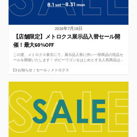
2026年7月18日
【店舗限定】メトロクス展示品入替セール開
催！最大60%OFF
この度、メトロクス東京にて、展示品入替に伴い一部商品の現品セ
ールを開催いたします！ ボビーワゴンをはじめとする人気商品は...
カ
お知らせ
/
セール
/
メトロクス
テ
ゴ
リ
ー