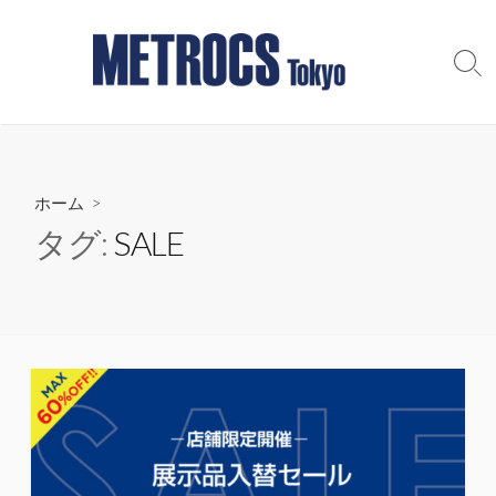
コ
ン
テ
検
索
ン
切
ツ
り
へ
替
え
ス
ホーム
>
キ
ッ
タグ:
SALE
プ