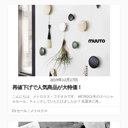
ゴ
リ
ー
2019年12月17日
再値下げで人気商品が大特価！
こんにちは、メトロクス・フクオカです。 METROCS 冬のスペシャ
ルセール、チェックしていただけましたか？ 先週末に再...
カ
セール
/
メトロクス
テ
ゴ
リ