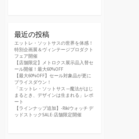
最近の投稿
エットレ・ソットサスの世界を体感！
特別企画展＆ヴィンテージプロダクト
フェア開催
【店舗限定】メトロクス展示品入替セ
ール開催！最大60%OFF
【最大60%OFF】セール対象品が更に
プライスダウン！
「エットレ・ソットサス ─魔法がはじ
まるとき、デザインは生まれる」レポ
ート
【ラインナップ追加】-Rikiウォッチ デ
ッドストックSALE-店舗限定開催