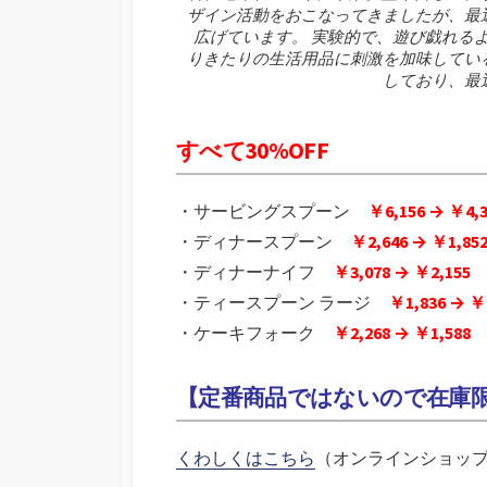
ザイン活動をおこなってきましたが、最
広げています。 実験的で、遊び戯れる
りきたりの生活用品に刺激を加味してい
しており、最
すべて30%OFF
・サービングスプーン
￥6,156 → ￥4,
・ディナースプーン
￥2,646 → ￥1,85
・ディナーナイフ
￥3,078 → ￥2,155
・ティースプーン ラージ
￥1,836 → ￥
・ケーキフォーク
￥2,268 → ￥1,588
【定番商品ではないので在庫
くわしくはこちら
（オンラインショッ