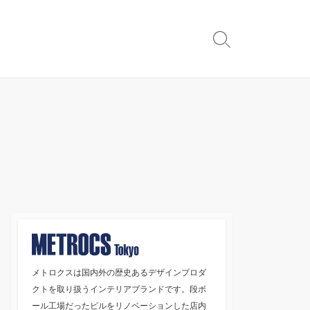
検
索
切
り
替
え
メトロクスは国内外の歴史あるデザインプロダ
クトを取り扱うインテリアブランドです。段ボ
ール工場だったビルをリノベーションした店内