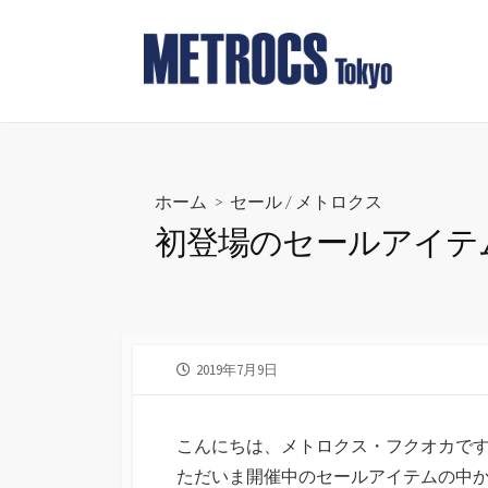
コ
ン
テ
ン
ツ
へ
ス
ホーム
>
セール
/
メトロクス
キ
初登場のセールアイテ
ッ
プ
公
2019年7月9日
開
日
こんにちは、メトロクス・フクオカで
ただいま開催中のセールアイテムの中