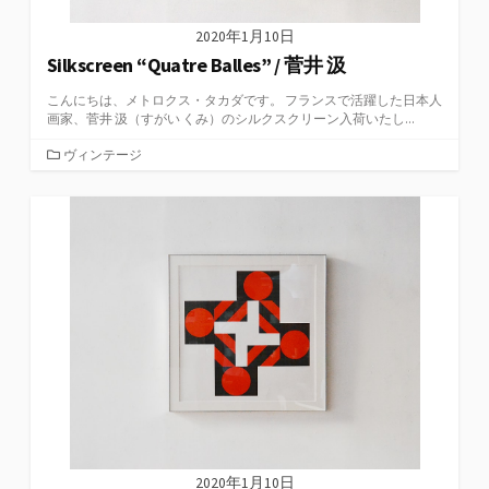
2020年1月10日
Silkscreen “Quatre Balles” / 菅井 汲
こんにちは、メトロクス・タカダです。 フランスで活躍した日本人
画家、菅井 汲（すがい くみ）のシルクスクリーン入荷いたし...
カ
ヴィンテージ
テ
ゴ
リ
ー
2020年1月10日