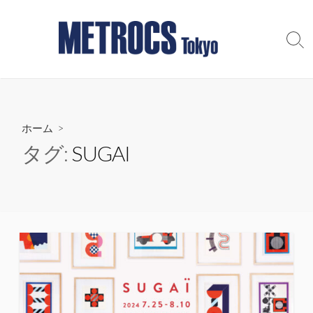
コ
ン
テ
検
索
ン
切
ツ
り
へ
替
え
ス
ホーム
>
キ
ッ
タグ:
SUGAI
プ