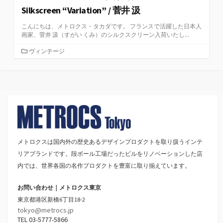
Silkscreen “Variation” / 菅井 汲
こんにちは、メトロクス・タカダです。 フランスで活躍した日本人
画家、菅井 汲（すがい くみ）のシルクスクリーン入荷いたし...
カ
ヴィンテージ
テ
ゴ
リ
ー
メトロクスは国内外の歴史あるデザインプロダクトを取り扱うインテ
リアブランドです。段ボール工場だったビルをリノベーションした店
内では、世界各国の名作プロダクトを豊富に取り揃えています。
お問い合わせ｜メトロクス東京
東京都港区新橋6丁目18-2
tokyo@metrocs.jp
TEL 03-5777-5866