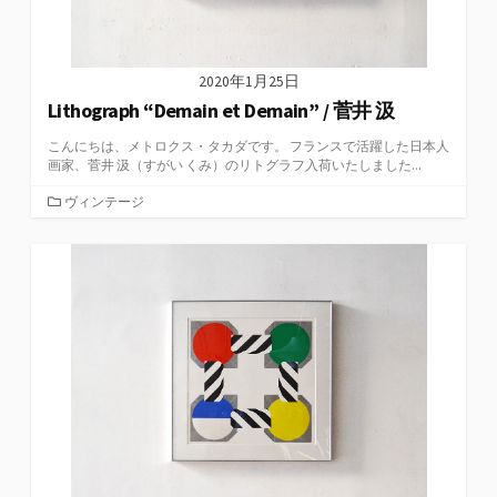
2020年1月25日
Lithograph “Demain et Demain” / 菅井 汲
こんにちは、メトロクス・タカダです。 フランスで活躍した日本人
画家、菅井 汲（すがい くみ）のリトグラフ入荷いたしました...
カ
ヴィンテージ
テ
ゴ
リ
ー