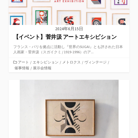
2024年6月15日
【イベント】菅井汲 アートエキシビション
フランス・パリを拠点に活動し『世界のSUGAI』とも評された日本
人画家・菅井汲（スガイクミ / 1919-1996）のア...
カ
アート
/
エキシビション
/
メトロクス
/
ヴィンテージ
/
テ
催事情報
/
展示会情報
ゴ
リ
ー