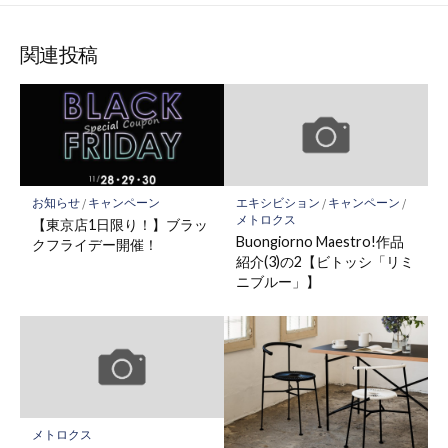
関連投稿
お知らせ
/
キャンペーン
エキシビション
/
キャンペーン
/
メトロクス
【東京店1日限り！】ブラッ
Buongiorno Maestro!作品
クフライデー開催！
紹介(3)の2【ビトッシ「リミ
ニブルー」】
メトロクス