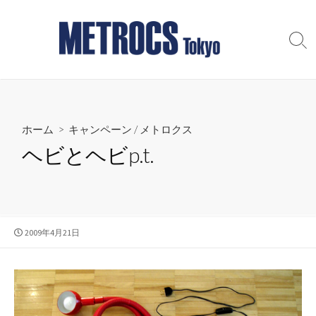
コ
ン
テ
検
索
ン
切
ツ
り
へ
替
え
ス
ホーム
>
キャンペーン
/
メトロクス
キ
ッ
ヘビとヘビp.t.
プ
公
2009年4月21日
開
日