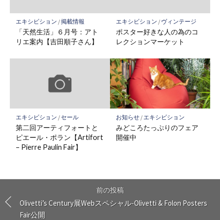
エキシビション
/
掲載情報
エキシビション
/
ヴィンテージ
「天然生活」６月号：アト
ポスター好きな人の為のコ
リエ案内【吉田順子さん】
レクションマーケット
エキシビション
/
セール
お知らせ
/
エキシビション
第二回アーティフォートと
みどころたっぷりのフェア
ピエール・ポラン【Artifort
開催中
– Pierre Paulin Fair】
前の投稿
Olivetti’s Century展Webスペシャル-Olivetti & Folon Posters
Fair公開