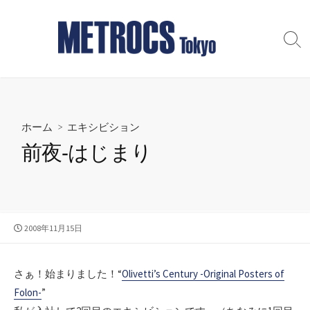
コ
ン
テ
検
索
ン
切
ツ
り
へ
替
え
ス
ホーム
>
エキシビション
キ
ッ
前夜‐はじまり
プ
公
2008年11月15日
開
日
さぁ！始まりました！“
Olivetti’s Century -Original Posters of
Folon-
”