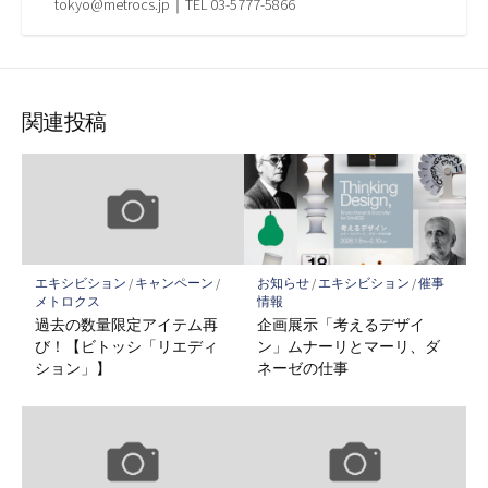
tokyo@metrocs.jp｜TEL 03-5777-5866
関連投稿
エキシビション
/
キャンペーン
/
お知らせ
/
エキシビション
/
催事
メトロクス
情報
過去の数量限定アイテム再
企画展示「考えるデザイ
び！【ビトッシ「リエディ
ン」ムナーリとマーリ、ダ
ション」】
ネーゼの仕事