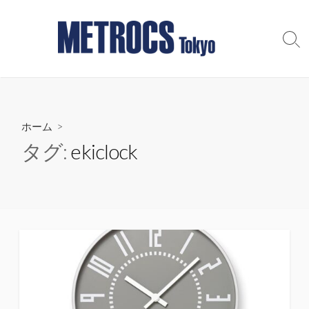
コ
ン
テ
検
索
ン
切
ツ
り
へ
替
え
ス
ホーム
>
キ
ッ
タグ:
ekiclock
プ