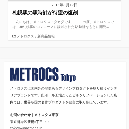
2016年5月17日
札幌駅の駅時計が待望の復刻
こんにちは、メトロクス・タカダです。 この度、メトロクスで
は、JR札幌駅のコンコースに設置された 駅時計をもとに開発...
カ
メトロクス
/
新商品情報
テ
ゴ
リ
ー
メトロクスは国内外の歴史あるデザインプロダクトを取り扱うインテ
リアブランドです。段ボール工場だったビルをリノベーションした店
内では、世界各国の名作プロダクトを豊富に取り揃えています。
お問い合わせ｜メトロクス東京
東京都港区新橋6丁目18-2
tokyo@metrocs.jp