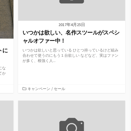
2017年4月25日
いつかは欲しい、名作スツールがスペシ
ャルオファー中！
トに
いつかは欲しいと思っている ひとつ持っているけど組み
合わせて使うのにもう１台欲しい などなど、実はファン
が多く、根強く人...
にな
てか
カ
キャンペーン
/
セール
テ
ゴ
リ
ー