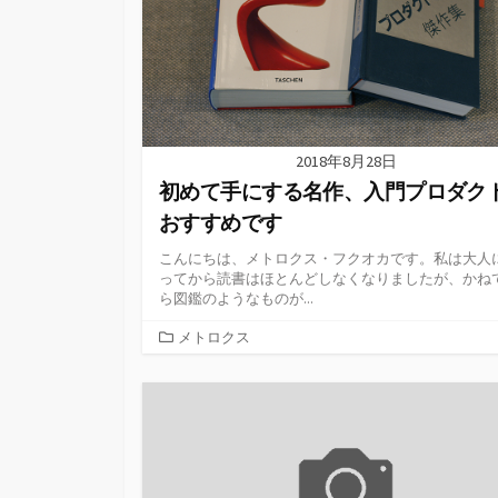
2018年8月28日
初めて手にする名作、入門プロダク
おすすめです
こんにちは、メトロクス・フクオカです。私は大人
ってから読書はほとんどしなくなりましたが、かね
ら図鑑のようなものが...
カ
メトロクス
テ
ゴ
リ
ー