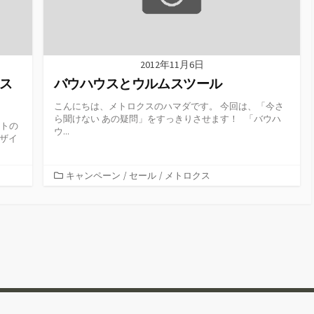
2012年11月6日
ス
バウハウスとウルムスツール
こんにちは、メトロクスのハマダです。 今回は、「今さ
ら聞けない あの疑問」をすっきりさせます！ 「バウハ
クトの
ウ...
デザイ
カ
キャンペーン
/
セール
/
メトロクス
テ
ゴ
リ
ー