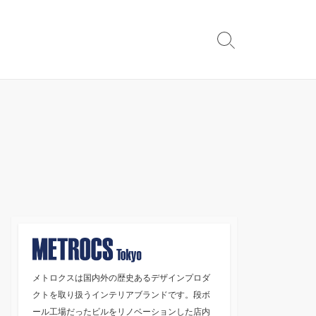
検
索
切
り
替
え
メトロクスは国内外の歴史あるデザインプロダ
クトを取り扱うインテリアブランドです。段ボ
ール工場だったビルをリノベーションした店内