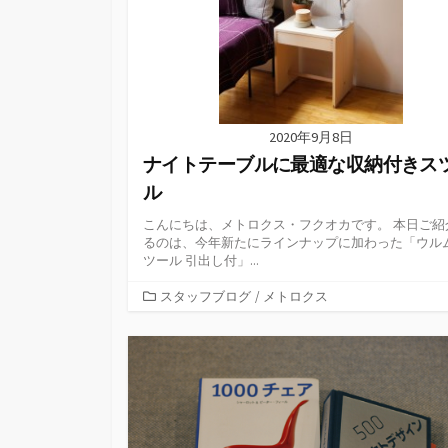
2020年9月8日
ナイトテーブルに最適な収納付きス
ル
こんにちは、メトロクス・フクオカです。 本日ご紹
るのは、今年新たにラインナップに加わった「ウル
ツール 引出し付」...
カ
スタッフブログ
/
メトロクス
テ
ゴ
リ
ー