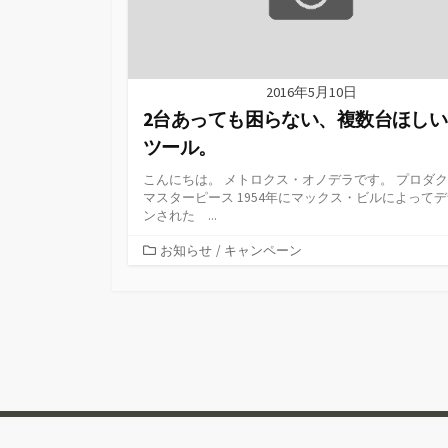
2016年5月10日
2台あっても困らない、複数台ほしい
ツール。
こんにちは。 メトロクス・オノデラです。 プロダ
マスターピース 1954年にマックス・ビルによって
ンされた ...
カ
お知らせ
/
キャンペーン
テ
ゴ
リ
ー