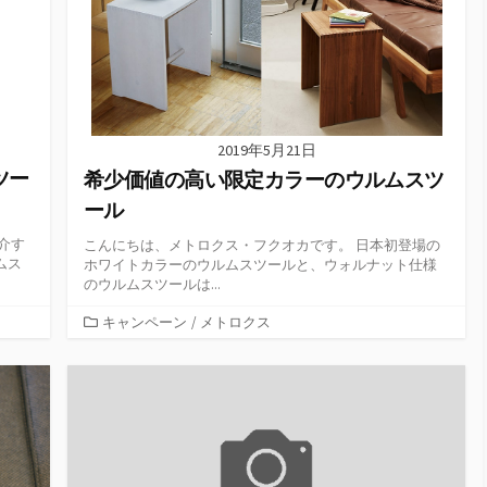
2019年5月21日
ツー
希少価値の高い限定カラーのウルムスツ
ール
介す
こんにちは、メトロクス・フクオカです。 日本初登場の
ムス
ホワイトカラーのウルムスツールと、ウォルナット仕様
のウルムスツールは...
カ
キャンペーン
/
メトロクス
テ
ゴ
リ
ー