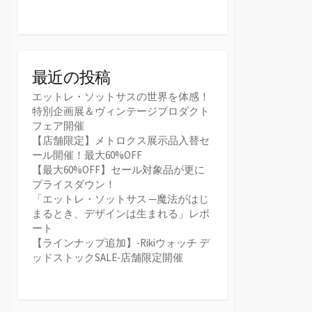
最近の投稿
エットレ・ソットサスの世界を体感！
特別企画展＆ヴィンテージプロダクト
フェア開催
【店舗限定】メトロクス展示品入替セ
ール開催！最大60%OFF
【最大60%OFF】セール対象品が更に
プライスダウン！
「エットレ・ソットサス ─魔法がはじ
まるとき、デザインは生まれる」レポ
ート
【ラインナップ追加】-Rikiウォッチ デ
ッドストックSALE-店舗限定開催