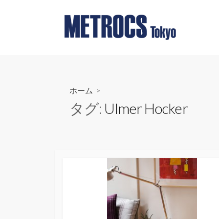
コ
ン
テ
ン
ツ
へ
ス
ホーム
>
キ
タグ:
Ulmer Hocker
ッ
プ