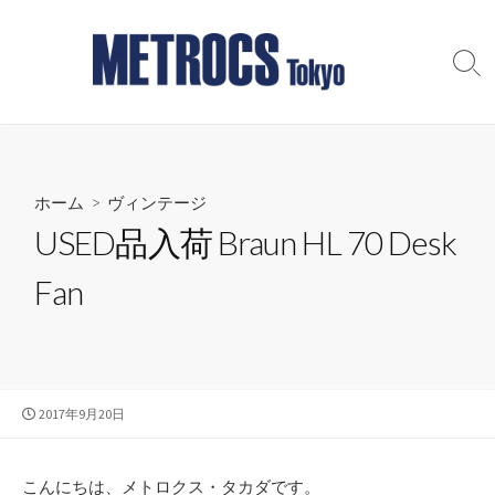
コ
ン
テ
検
索
ン
切
ツ
り
へ
替
え
ス
ホーム
>
ヴィンテージ
キ
ッ
USED品入荷 Braun HL 70 Desk
プ
Fan
公
2017年9月20日
開
日
こんにちは、メトロクス・タカダです。