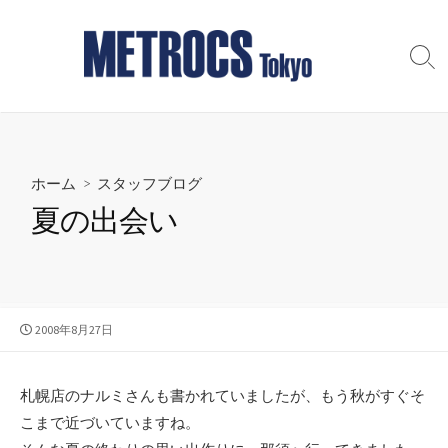
コ
ン
テ
検
索
ン
切
ツ
り
へ
替
え
ス
ホーム
>
スタッフブログ
キ
ッ
夏の出会い
プ
公
2008年8月27日
開
日
札幌店のナルミさんも書かれていましたが、もう秋がすぐそ
こまで近づいていますね。