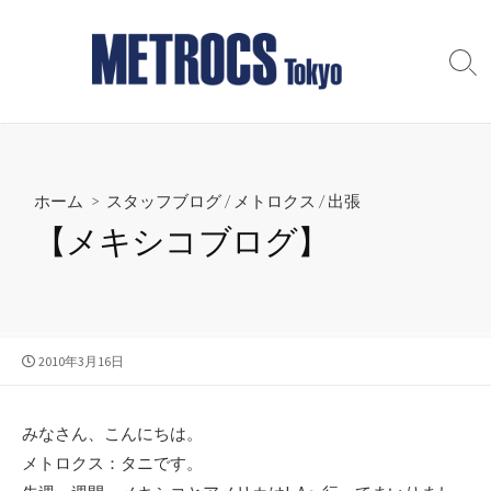
コ
ン
テ
検
索
ン
切
ツ
り
へ
替
え
ス
ホーム
>
スタッフブログ
/
メトロクス
/
出張
キ
ッ
【メキシコブログ】
プ
公
2010年3月16日
開
日
みなさん、こんにちは。
メトロクス：タニです。