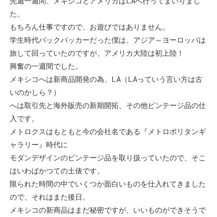
先週一週間、メキシコとアメリカはL.Aへ行ってまいりまし
た。
もちろん仕事ですので、お遊びではありません。
学生時代バックパッカーだった僕は、アジア～ヨーロッパは
旅して回っていたのですが、アメリカ大陸は初上陸！
興奮の一週間でした。
メキシコへは新商品開発の為、L.A（L.Aっていう言い方は古
いのかしら？）
へは取引先と海外販売の新期開拓、その他ビンテージ品の仕
入です。
メトロクスはもともと今の会社名である『メトロポリタンギ
ャラリー』時代に
モダンデザインのビンテージ品を取り扱っていたので、そこ
はいわばかつての土俵です。
限られた時間の中でいくつか面白いものを仕入れてきました
ので、それはまた後日。
メキシコの新商品はまだ秘密ですが、いいものができそうで