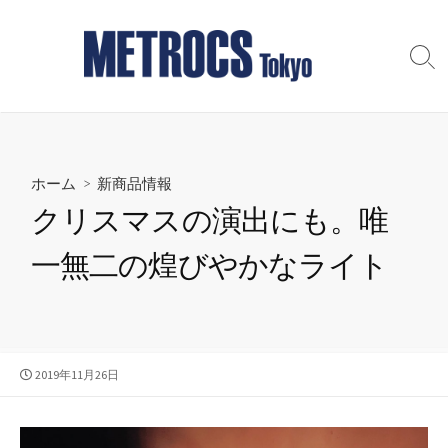
コ
ン
テ
検
索
ン
切
ツ
り
へ
替
え
ス
ホーム
>
新商品情報
キ
ッ
クリスマスの演出にも。唯
プ
一無二の煌びやかなライト
公
2019年11月26日
開
日