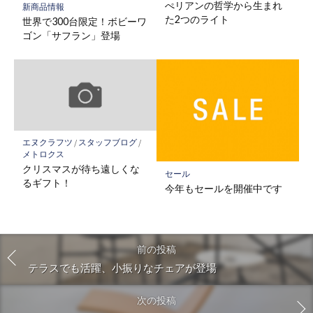
ぺリアンの哲学から生まれ
新商品情報
た2つのライト
世界で300台限定！ボビーワ
ゴン「サフラン」登場
エヌクラフツ
/
スタッフブログ
/
メトロクス
クリスマスが待ち遠しくな
セール
るギフト！
今年もセールを開催中です
前の投稿
テラスでも活躍、小振りなチェアが登場
次の投稿