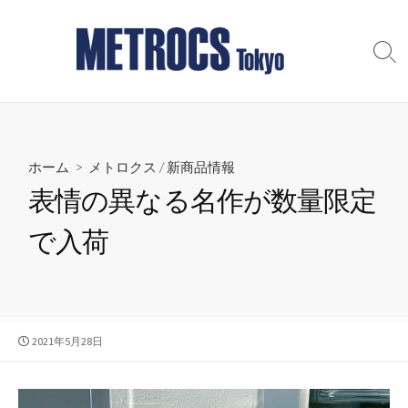
コ
ン
テ
検
索
ン
切
ツ
り
へ
替
え
ス
ホーム
>
メトロクス
/
新商品情報
キ
ッ
表情の異なる名作が数量限定
プ
で入荷
公
2021年5月28日
開
日