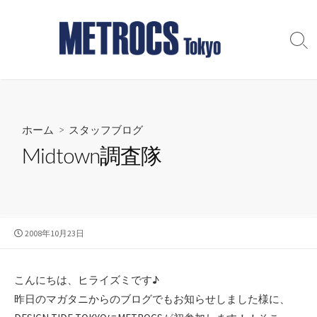
コ
ン
テ
検
索
ン
切
ツ
り
へ
替
え
ス
ホーム
>
スタッフブログ
キ
ッ
Midtown調査隊
プ
公
2008年10月23日
開
日
こんにちは、ヒライズミです♪
昨日のマガタニからのブログでもお知らせしました様に、