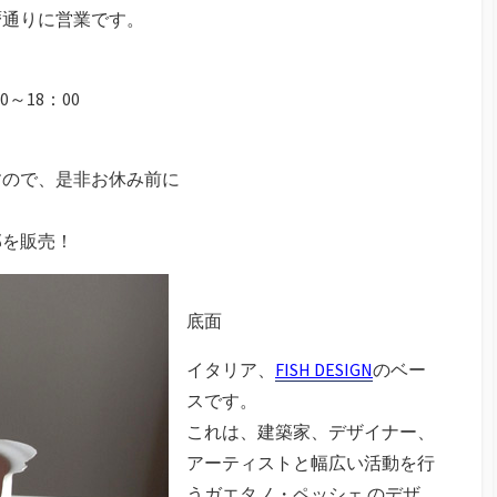
暦通りに営業です。
。
0～18：00
すので、是非お休み前に
部を販売！
底面
イタリア、
FISH DESIGN
のベー
スです。
これは、建築家、デザイナー、
アーティストと幅広い活動を行
うガエタノ・ペッシェ のデザ