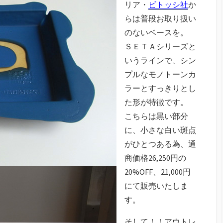
リア・
ビトッシ社
か
らは普段お取り扱い
のないベースを。
ＳＥＴＡシリーズと
いうラインで、シン
プルなモノトーンカ
ラーとすっきりとし
た形が特徴です。
こちらは黒い部分
に、小さな白い斑点
がひとつある為、通
商価格26,250円の
20%OFF、21,000円
にて販売いたしま
す。
そして！！アウトレ