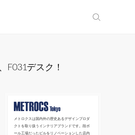
検
索
切
り
替
え
F031デスク！
メトロクスは国内外の歴史あるデザインプロダ
クトを取り扱うインテリアブランドです。段ボ
ール工場だったビルをリノベーションした店内