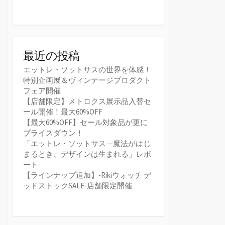
最近の投稿
エットレ・ソットサスの世界を体感！
特別企画展＆ヴィンテージプロダクト
フェア開催
【店舗限定】メトロクス展示品入替セ
ール開催！最大60%OFF
【最大60%OFF】セール対象品が更に
プライスダウン！
「エットレ・ソットサス ─魔法がはじ
まるとき、デザインは生まれる」レポ
ート
【ラインナップ追加】-Rikiウォッチ デ
ッドストックSALE-店舗限定開催