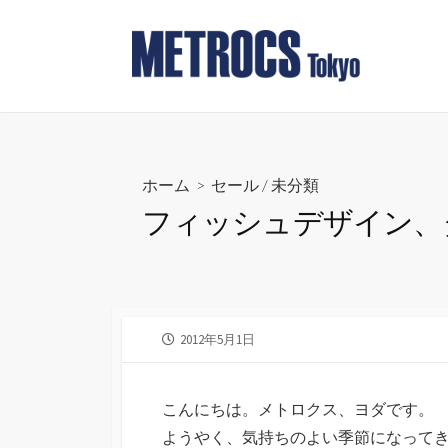
コ
ン
テ
ン
ツ
へ
ス
ホーム
>
セール
/
未分類
キ
フィッシュデザイン、
ッ
プ
公
2012年5月1日
開
日
こんにちは。メトロクス、ヨダです。
ようやく、気持ちのよい季節になって