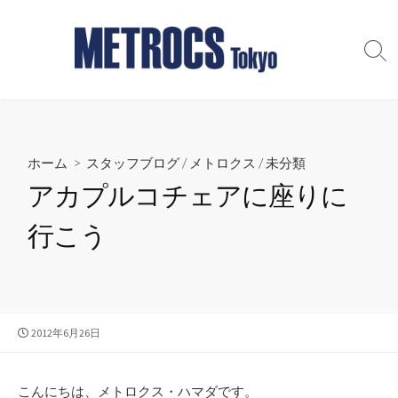
コ
ン
テ
検
索
ン
切
ツ
り
へ
替
え
ス
ホーム
>
スタッフブログ
/
メトロクス
/
未分類
キ
ッ
アカプルコチェアに座りに
プ
行こう
公
2012年6月26日
開
日
こんにちは、メトロクス・ハマダです。