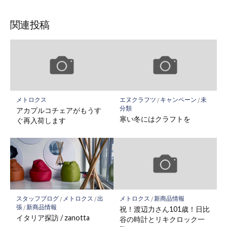
関連投稿
メトロクス
エヌクラフツ
/
キャンペーン
/
未
分類
アカプルコチェアがもうす
寒い冬にはクラフトを
ぐ再入荷します
スタッフブログ
/
メトロクス
/
出
メトロクス
/
新商品情報
張
/
新商品情報
祝！渡辺力さん101歳！日比
イタリア探訪 / zanotta
谷の時計とリキクロック一