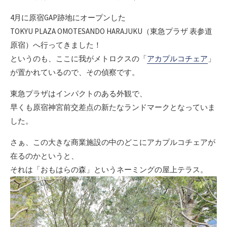
4月に原宿GAP跡地にオープンした
TOKYU PLAZA OMOTESANDO HARAJUKU（東急プラザ 表参道
原宿）へ行ってきました！
というのも、ここに我がメトロクスの「
アカプルコチェア
」
が置かれているので、その偵察です。
東急プラザはインパクトのある外観で、
早くも原宿神宮前交差点の新たなランドマークとなっていま
した。
さぁ、この大きな商業施設の中のどこにアカプルコチェアが
在るのかというと、
それは「おもはらの森」というネーミングの屋上テラス。