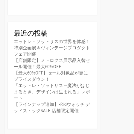
最近の投稿
エットレ・ソットサスの世界を体感！
特別企画展＆ヴィンテージプロダクト
フェア開催
【店舗限定】メトロクス展示品入替セ
ール開催！最大60%OFF
【最大60%OFF】セール対象品が更に
プライスダウン！
「エットレ・ソットサス ─魔法がはじ
まるとき、デザインは生まれる」レポ
ート
【ラインナップ追加】-Rikiウォッチ デ
ッドストックSALE-店舗限定開催