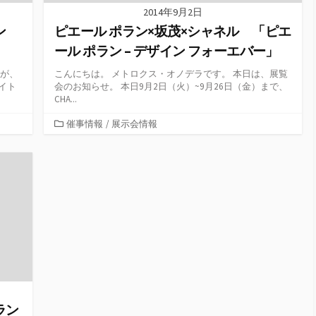
2014年9月2日
ン
ピエール ポラン×坂茂×シャネル 「ピエ
ール ポラン – デザイン フォーエバー」
すが、
こんにちは。 メトロクス・オノデラです。 本日は、展覧
イト
会のお知らせ。 本日9月2日（火）~9月26日（金）まで、
CHA...
カ
催事情報
/
展示会情報
テ
ゴ
リ
ー
ラン