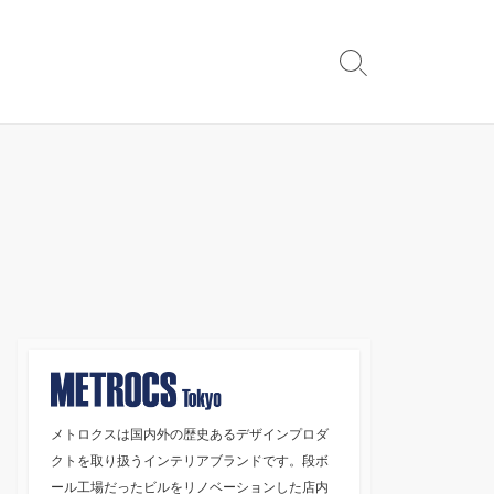
検
索
切
り
替
え
メトロクスは国内外の歴史あるデザインプロダ
クトを取り扱うインテリアブランドです。段ボ
ール工場だったビルをリノベーションした店内