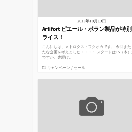
2015年10月13日
Artifort ピエール・ポラン製品が特
ライス！
こんにちは、メトロクス・フクオカです。 今回また
たな企画を考えました・・・！ スタートは15（木）
ですが、先駆け...
カ
キャンペーン
/
セール
テ
ゴ
リ
ー