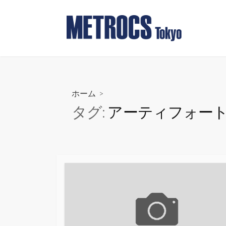
コ
ン
テ
ン
ツ
へ
ス
ホーム
>
キ
タグ:
アーティフォー
ッ
プ