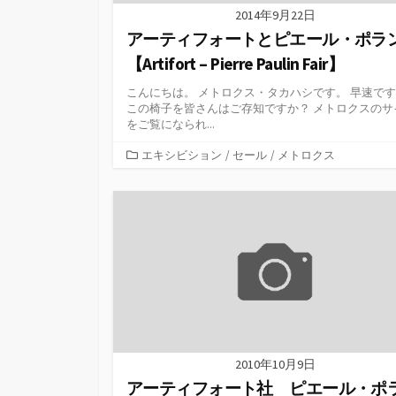
2014年9月22日
アーティフォートとピエール・ポラ
【Artifort – Pierre Paulin Fair】
こんにちは。 メトロクス・タカハシです。 早速で
この椅子を皆さんはご存知ですか？ メトロクスのサ
をご覧になられ...
カ
エキシビション
/
セール
/
メトロクス
テ
ゴ
リ
ー
2010年10月9日
アーティフォート社 ピエール・ポ