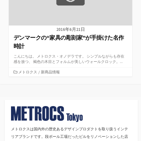
2016年6月21日
デンマークの“家具の彫刻家”が手掛けた名作
時計
こんにちは。 メトロクス・オノデラです。 シンプルながらも存在
感を放つ、 褐色の木目とフォルムが美しいウォールクロック。...
カ
メトロクス
/
新商品情報
テ
ゴ
リ
ー
メトロクスは国内外の歴史あるデザインプロダクトを取り扱うインテ
リアブランドです。段ボール工場だったビルをリノベーションした店