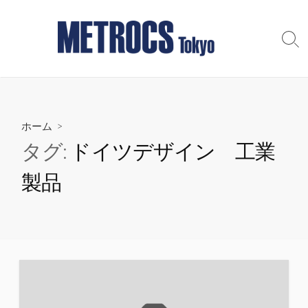
コ
ン
テ
検
索
ン
切
ツ
り
へ
替
え
ス
ホーム
>
キ
ッ
タグ:
ドイツデザイン 工業
プ
製品