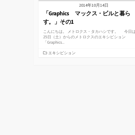
2014年10月14日
「Graphics マックス・ビルと暮ら
す。」その1
こんにちは。 メトロクス・タカハシです。 今日は
25日（土）からのメトロクスのエキシビション
「Graphics...
カ
エキシビション
テ
ゴ
リ
ー