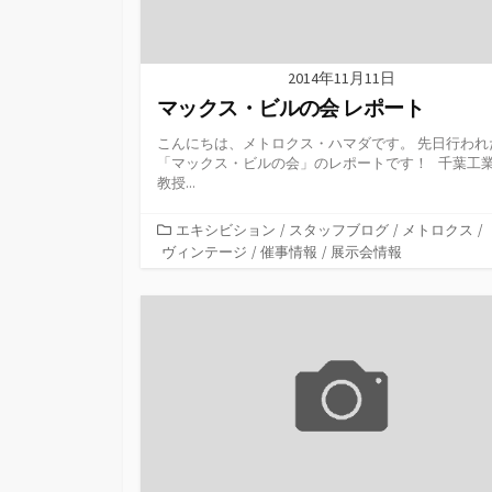
2014年11月11日
マックス・ビルの会 レポート
こんにちは、メトロクス・ハマダです。 先日行われ
「マックス・ビルの会」のレポートです！ 千葉工
教授...
カ
エキシビション
/
スタッフブログ
/
メトロクス
/
テ
ヴィンテージ
/
催事情報
/
展示会情報
ゴ
リ
ー