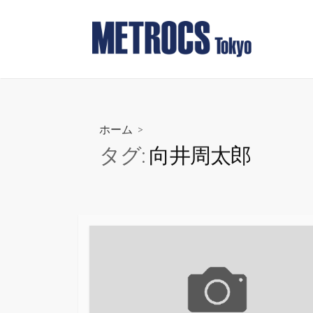
コ
ン
テ
ン
ツ
へ
ス
ホーム
>
キ
タグ:
向井周太郎
ッ
プ