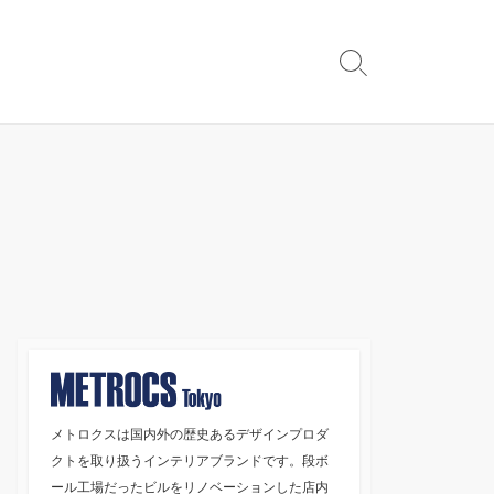
検
索
切
り
替
え
メトロクスは国内外の歴史あるデザインプロダ
クトを取り扱うインテリアブランドです。段ボ
ール工場だったビルをリノベーションした店内