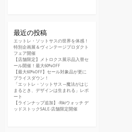
最近の投稿
エットレ・ソットサスの世界を体感！
特別企画展＆ヴィンテージプロダクト
フェア開催
【店舗限定】メトロクス展示品入替セ
ール開催！最大60%OFF
【最大60%OFF】セール対象品が更に
プライスダウン！
「エットレ・ソットサス ─魔法がはじ
まるとき、デザインは生まれる」レポ
ート
【ラインナップ追加】-Rikiウォッチ デ
ッドストックSALE-店舗限定開催