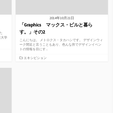
2014年10月21日
「Graphics マックス・ビルと暮ら
す。」その2
た
業大学
こんにちは。 メトロクス・タカハシです。 デザインウィ
ーク間近と言うこともあり、色んな所でデザインイベン
トの情報を目にす...
カ
エキシビション
テ
ゴ
リ
ー